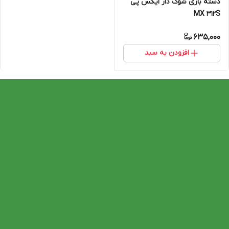
دسته بازی شوک دار ایکس پی
MX 312S
635,000
افزودن به سبد