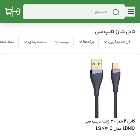
کابل شارژ تایپ سی
جدیدترین
برندها
قیمت
دسته‌بندی
فقط محص
کابل ۲ متر ۳۰ وات تایپ سی
LDNIO مدل LS 692 C