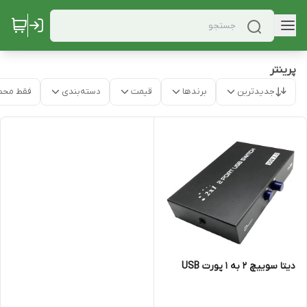
پرینتر
جدیدترین
برندها
قیمت
دسته‌بندی
فقط محص
دیتا سوییچ 2 به 1 پورت USB