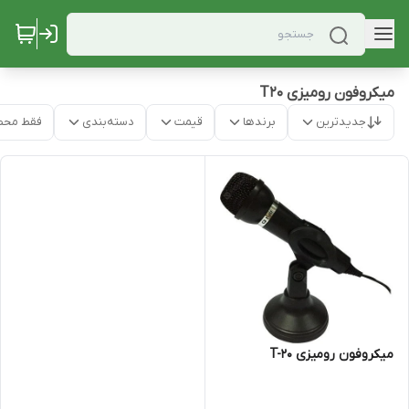
میکروفون رومیزی T20
جدیدترین
برندها
قیمت
دسته‌بندی
فقط محص
میکروفون رومیزی T-20