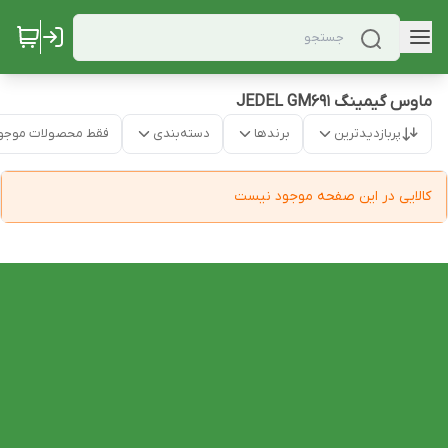
ماوس گیمینگ JEDEL GM691
پربازدیدترین
برندها
دسته‌بندی
فقط محصولات موجو
کالایی در این صفحه موجود نیست