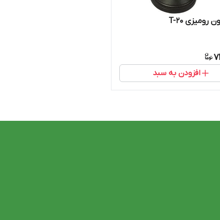
 رومیزی T-20
7
افزودن به سبد