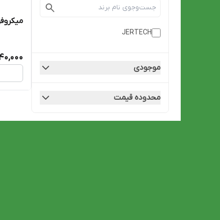
میکروفون
JERTECH
40,000
موجودی
محدوده قیمت