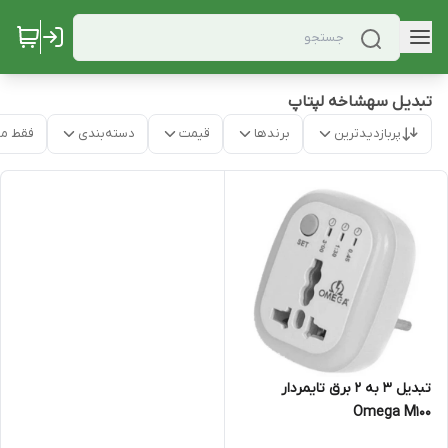
تبدیل سهشاخه لپتاپ
پربازدیدترین
برندها
قیمت
دسته‌بندی
فقط م
تبدیل 3 به 2 برق تایمردار
Omega M100