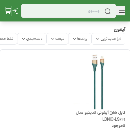
آیفون
جدیدترین
برندها
قیمت
دسته‌بندی
فقط محص
کابل شارژ آیفونی الدینیو مدل
LDNIO-LS631
ناموجود