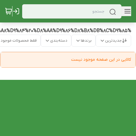
%D9%BE%D8%A7%DB%8C%D9%87%20%D9%84%D9%BE%D8%AA%D8%A7%D9%BE%20%D9%82%D8%A7%D8%A8%D9%84%20%D8%AA%D9%86%D8%B8%DB%8C%D9%85
جدیدترین
برندها
دسته‌بندی
فقط محصولات موجود
کالایی در این صفحه موجود نیست