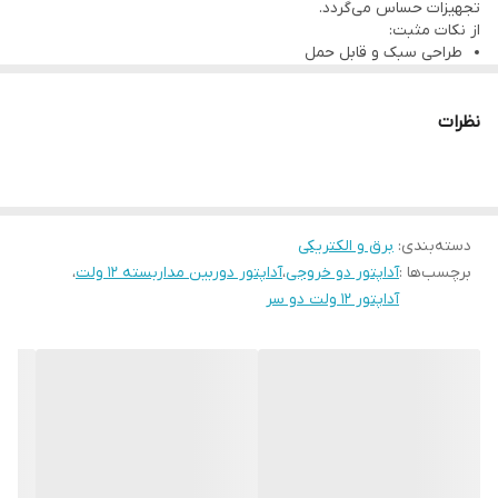
تجهیزات حساس می‌گردد.
از نکات مثبت:
طراحی سبک و قابل حمل
اتصال دوگانه همزمان
محافظت‌های داخلی در برابر اتصال کوتاه و نوسانات برق
نکته منفی کوچکی که ممکن است وجود داشته باشد، این است که در
نظرات
مدل‌های ارزان‌تر، کابل ممکن است کیفیت بالایی نداشته باشد و زودتر
دچار فرسودگی شود. پیشنهاد می‌شود از برندهای معتبر یا فروشگاه‌های
قابل اعتماد خرید کنید.
دسته‌بندی
:
برق و الکتریکی
برچسب‌ها :
آداپتور دو خروجی
،
آداپتور دوربین مداربسته 12 ولت
،
آداپتور 12 ولت دو سر