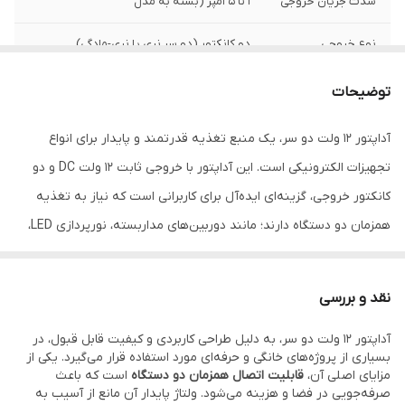
شدت جریان خروجی
1 تا 5 آمپر (بسته به مدل
نوع خروجی
دو کانکتور (دو سر نری یا نری-مادگی)
براي دریافت پنل
.
توضیحات
همکاري و خريد
عمده لطفا با شماره
آداپتور 12 ولت دو سر، یک منبع تغذیه قدرتمند و پایدار برای انواع
هاي زیر تماس
بکیرید.
تجهیزات الکترونیکی است. این آداپتور با خروجی ثابت 12 ولت DC و دو
02166952596-7
کانکتور خروجی، گزینه‌ای ایده‌آل برای کاربرانی است که نیاز به تغذیه
09364144357
همزمان دو دستگاه دارند؛ مانند دوربین‌های مداربسته، نورپردازی LED،
09213644346
مودم‌ها، دستگاه‌های صوتی و پروژه‌های DIY.
کیفیت ساخت بالا، حفاظت در برابر نوسانات ولتاژ و طراحی جمع‌وجور، این
نقد و بررسی
آداپتور را به انتخابی مطمئن برای استفاده خانگی و صنعتی تبدیل کرده
آداپتور 12 ولت دو سر، به دلیل طراحی کاربردی و کیفیت قابل قبول، در
است.
بسیاری از پروژه‌های خانگی و حرفه‌ای مورد استفاده قرار می‌گیرد. یکی از
مزایای اصلی آن،
قابلیت اتصال همزمان دو دستگاه
است که باعث
صرفه‌جویی در فضا و هزینه می‌شود. ولتاژ پایدار آن مانع از آسیب به