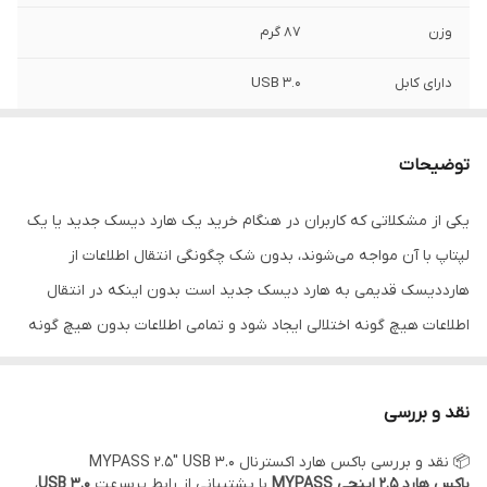
وزن
۸۷ گرم
دارای کابل
USB 3.0
مدل
MYPASSPORT ULTRA
توضیحات
براي دریافت پنل
.
همکاري و خريد
یکی از مشکلاتی که کاربران در هنگام خرید یک هارد دیسک جدید یا یک
عمده لطفا با شماره
لپتاپ با آن مواجه می‌شوند، بدون شک چگونگی انتقال اطلاعات از
هاي زیر تماس
بکیرید.
هارددیسک قدیمی به هارد دیسک جدید است بدون اینکه در انتقال
02166952596-7
اطلاعات هیچ گونه اختلالی ایجاد شود و تمامی اطلاعات بدون هیچ گونه
09364144357
09213644346
کمی و کاستی منتقل شود. همان طور که می‌دانید این انتقال بی‌نقص
بدون دستگاهی که بتواند تمامی اطلاعات را از قبیل سیستم عامل، نرم
نقد و بررسی
افزارها و فایل‌های مهم با امنیت بالا منتقل کند، میسر نخواهد بود. انواع
📦 نقد و بررسی باکس هارد اکسترنال MYPASS 2.5" USB 3.0
قاب یا باکس هارد به منظور حل این مشکل به بازار عرضه شده‌اند. باکس
باکس هارد ۲.۵ اینچی MYPASS
با پشتیبانی از رابط پرسرعت
USB 3.0
،