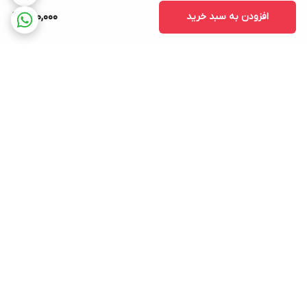
افزودن به سبد خرید
680,000
برگشت به بالا
دسترسی سریع
تماس با ما
شکایات
درباره ما
قوانین و مقررات
سیاست حریم خصوصی
ارتباط با ما
از شنبه تا چهارشنبه از ساعت 10:30 تا 19 پاسخگوی شما هستیم