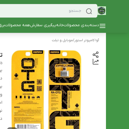
دسته‌بندی محصولات
خانه
پیگیری سفارش
همه محصولات
برق
آوا کامپوتر استور
/
موبایل و تبلت
تبدی
sb
بر
دس
بر
و
اب
نو
در