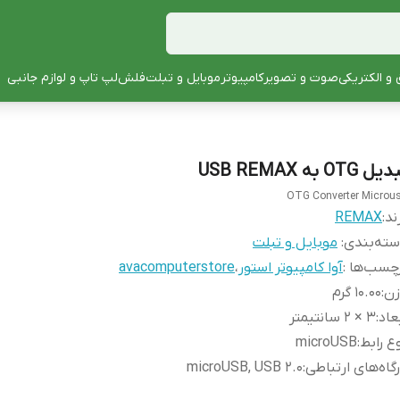
 و الکتریکی
صوت و تصویر
کامپیوتر
موبایل و تبلت
فلش
لپ تاپ و لوازم جانبی
ل OTG به USB REMAX
OTG Converter Microu
ند:
REMAX
ته‌بندی
:
موبایل و تبلت
چسب‌ها :
آوا کامپیوتر استور
،
avacomputerstore
زن
:
10.00 گرم
عاد
:
3 × 2 سانتیمتر
ع رابط
:
microUSB
گاه‌های ارتباطی
:
microUSB, USB ۲.۰