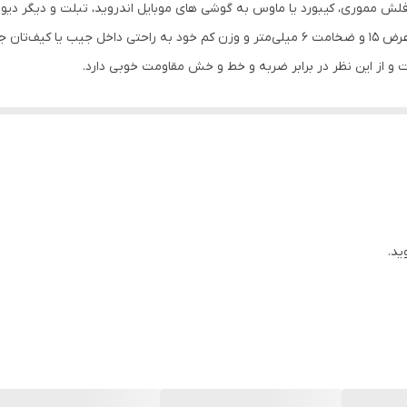
فلش مموری، کیبورد یا ماوس به گوشی‌ های موبایل اندروید، تبلت و دیگر دیو
است. مدل ریمکس اوتی جی با ابعاد کوچک به طول 20، عرض 15 و ضخامت 6 میلی‌متر و وزن کم خود
نیازی به در آوردن کاور گوشی نباشد.
، شیائومی اندروید و محصولات دیجیتال دیگر مانند دوربین ، کامپیوتر و غیره
ید.