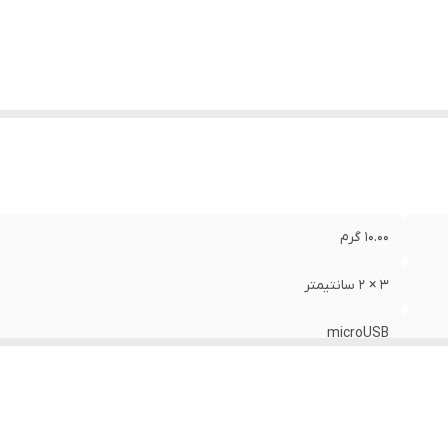
10.00 گرم
3 × 2 سانتیمتر
microUSB
microUSB, USB ۲.۰