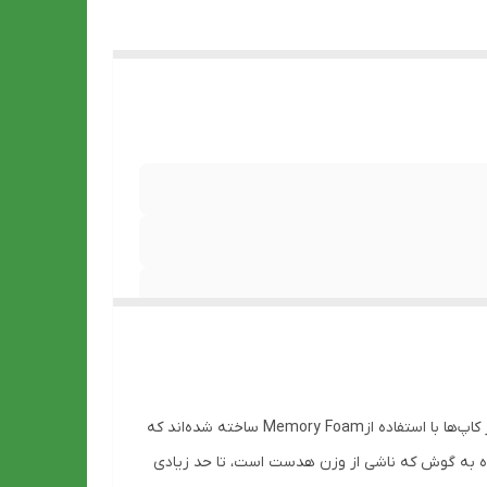
هدست مدل G606 از طراحی ارگونومیک برخوردار است و استفاده طولانی مدت از آن باعث خستگی کاربر نمی شود. بالشتک‌های موجود در کاپ‌ها با استفاده ازMemory Foam ساخته شده‌اند که
فشارهای وارد شده به گوش که ناشی از وزن هدست است، تا حد زیادی