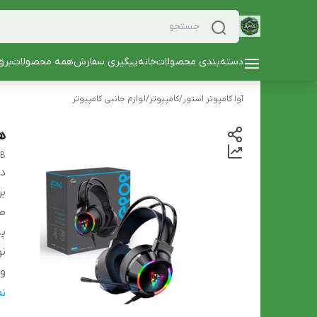
دسته‌بندی محصولات
خانه
پیگیری سفارش
همه محصولات
برق
آوا کامپوتر استور
/
کامپیوتر
/
لوازم جانبی کامپیوتر
هدس
SB
دس
بر
طو
پا
نو
وز
قط
ن
ام