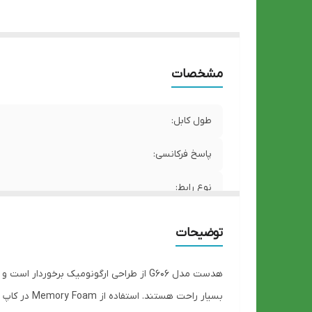
نو
مشخصات
طول کابل:
پاسخ فرکانسی:
نوع رابط:
وزن:
توضیحات
قطر درایور
امپدانس:
بسیار راحت