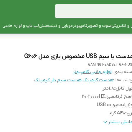
 و الکتریکی
صوت و تصویر
کامپیوتر
موبایل و تبلت
فلش
لپ تاپ و لوازم جانبی
ت با سیم USB مخصوص بازی مدل G606
GAMING HEADSET G606 U
ته‌بندی
:
لوازم جانبی کامپیوتر
چسب‌ها :
هدست گیمینگ
،
هدست سیم دار گیمینگ
ل کابل:
:
1.8متر
سخ فرکانسی:
:
20-20000HZ
ع رابط:
:
پورت USB
ن:
:
540 گرم
ر درایور
:
40 میلی‌متر
مایش بیشتر
پدانس:
:
32 اهم