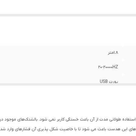
ع اتصال:
:
باسیم
1.8متر
20-20000HZ
پورت USB
540 گرم
40 میلی‌متر
32 اهم
 هستند. استفاده از Memory Foam در کاپ های این هدست باعث می شود تا با خاصیت شکل پذیری آن 