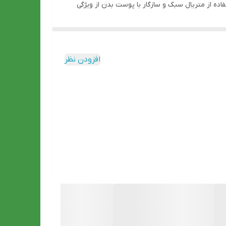
اده از متریال سبک و سازگار با پوست بدن از ویژگی
ق نکند. این هدست از یک کابل با استحکام بالا و به
طول 1.8متر استفاده شده است. طول زیاد کابل در این مدل، به کاربر آزادی لازم را می دهد تا در فاصله بیشتری نسبت به کنسول خود قرار بگیرد. در انتهای این کابل کانکتور USB قرار گرفته
ال صدا استفاده می‌شود؛ میکروفون هدست G606 روی کاپ سمت چپ آن قرار دارد. میکروفون این هدفون انعطاف پذیری بالایی
افزودن نظر
دارد و می‎توان آن را 360 درجه چرخاند. در حالی که با تهیه برخی از هدست های موجود در بازار همچنان می‌بایست میکروفونی را به صورت جداگانه تهیه کرد، G606 با برخورداری از یک
اضح‌ترین شکل، به گوش هم تیمی‌هایتان می‌رساند.