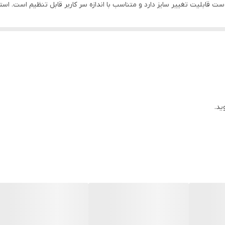
قابلیت تغییر سایز دارد و متناسب با اندازه سر کاربر قابل تنظیم است. استف
باسیم
یال با قابلیت تنفس پذیری استفاده شده است که باعث می شود تا سر کاربر عر
است. از کانکتور USB برای روشن شدن چراغ‌های RGB و انتق
ی پس‌زمینه و تنفس را به کمترین میزان ممکن می‌رساند و صدای شما را به و
ید.