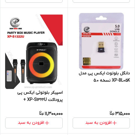
دانگل بلوتوث ایکس پی مدل
XP-BL05K نسخه ۵.۰
اسپیکر بلوتوثی ایکس پی
پروداکت XP-S1322U +
میکروفون و ریموت کنترل
11,300,000
315,000
افزودن به سبد
افزودن به سبد