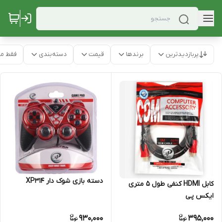
پربازدیدترین
برندها
قیمت
دسته‌بندی
فقط م
دسته بازی شوک دار XP314
کابل HDMI کنفی طول 5 متری
ایکس پی
930,000
395,000