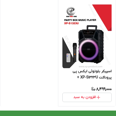
اسپیکر بلوتوثی ایکس پی
پروداکت XP-S1323U +
میکروفون و ریموت کنترل
8,499,000
افزودن به سبد