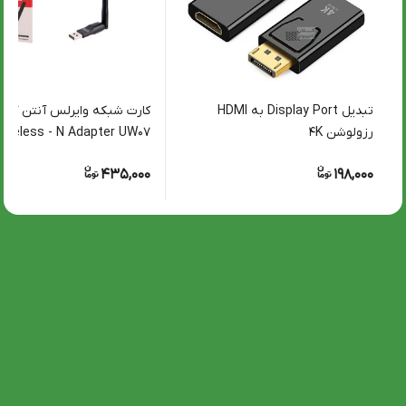
تبدیل Display Port به HDMI
رزولوشن ۴K
Wrieless - N Adapter UW07
435,000
198,000